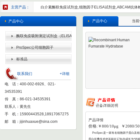
主营产品：
白介素酶联免疫试剂盒,细胞因子ELISA试剂盒,ABCAM抗体检
产品中心
当前
产品中心
酶联免疫吸附测定试剂盒（ELISA
KIT）
ProSpec公司细胞因子
标准品
联系我们
+详细
电 话：400-002-6926、021-
34535391
传 真：86-021-34535391
联系人：黄先生
手 机：15900443528,18917067275
产品详情
邮 箱：
jijinhuaxue@sina.com
价格:￥800/10μg ￥2080/50
ProSpec
是一家有名细胞因子蛋白及相
蛋白折叠
技术使其能在17年内成长为*的科