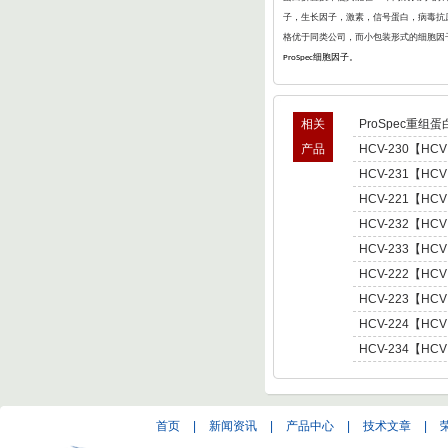
子，生长因子，激素，信号蛋白，病毒抗原
格优于同类公司，而小包装形式的细胞因
细胞因子。
ProSpec
相关
ProSpec重组蛋
产品
HCV-230【HCV
型肝炎病毒NS5,基因
HCV-231【HCV
Hepatitis C Viru
型肝炎病毒NS5,基因
HCV-221【HCV
Hepatitis C Viru
肝炎病毒NS5,基因型3 
HCV-232【HCV
C Virus NS5 enot
型肝炎病毒NS5,基因
HCV-233【HCV
Hepatitis C Viru
型肝炎病毒NS5,基因
HCV-222【HCV
Hepatitis C Viru
肝炎病毒NS5,基因型4 
HCV-223【HCV
C Virus NS5 enot
肝炎病毒NS5,基因型5 
HCV-224【HCV
C Virus NS5 enot
肝炎病毒NS5,基因型6 
HCV-234【HCV
C Virus NS5 enot
型肝炎病毒NS5,基因
Hepatitis C Viru
首页
|
新闻资讯
|
产品中心
|
技术文章
|