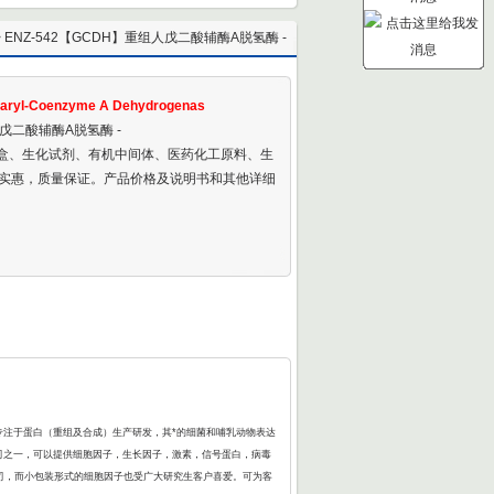
> ENZ-542【GCDH】重组人戊二酸辅酶A脱氢酶 -
ant Human Glutaryl-Coenzyme A Dehydrogenas
aryl-Coenzyme A Dehydrogenas
人戊二酸辅酶A脱氢酶 -
剂盒、生化试剂、有机中间体、医药化工原料、生
实惠，质量保证。产品价格及说明书和其他详细
，专注于蛋白（重组及合成）生产研发，其*的细菌和哺乳动物表达
的公司之一，可以提供细胞因子，生长因子，激素，信号蛋白，病毒
公司，而小包装形式的细胞因子也受广大研究生客户喜爱。可为客