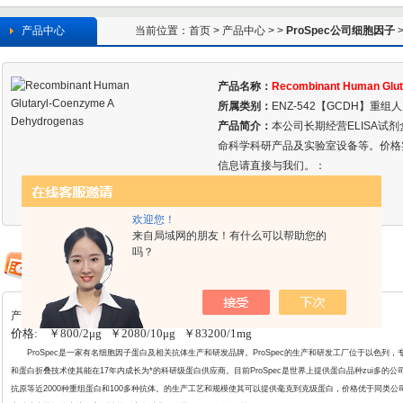
产品中心
当前位置：
首页
>
产品中心
> >
ProSpec公司细胞因子
Recombin
产品名称：
Recombinant Human Glut
所属类别：
ENZ-542【GCDH】重组
产品简介：
本公司长期经营ELISA试
命科学科研产品及实验室设备等。价格
信息请直接与我们。：
欢迎您！
来自局域网的朋友！有什么可以帮助您的
吗？
产品详情
价格: ￥800/2μg ￥2080/10μg ￥83200/1mg
ProSpec
是一家有名细胞因子蛋白及相关抗体生产和研发品牌。ProSpec的生产和研发工厂位于以色列
和蛋白折叠
技术使其能在17年内成长为*的科研级蛋白供应商。目前ProSpec是世界上提供蛋白品种zui多
抗原等近2000种重组蛋白和100多种抗体。的生产工艺和规模使其可以提供毫克到克级蛋白，价格优于同类