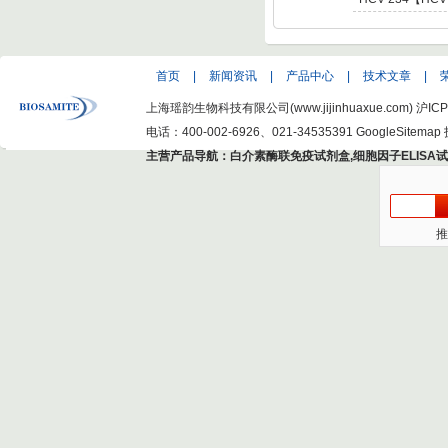
C Virus NS5 enot
型肝炎病毒NS5,基因
Hepatitis C Viru
首页
|
新闻资讯
|
产品中心
|
技术文章
|
上海瑶韵生物科技有限公司(www.jijinhuaxue.com)
沪ICP
电话：400-002-6926、021-34535391
GoogleSitemap
主营产品导航：
白介素酶联免疫试剂盒
,
细胞因子ELISA
推