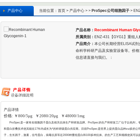
产品中心
当前位置：
首页
>
产品中心
> >
ProSpec公司细胞因子
> EN
产品名称：
Recombinant Human Glyc
所属类别：
ENZ-431【GYG1】重组人
产品简介：
本公司长期经营ELISA试
命科学科研产品及实验室设备等。价格
信息请直接与我们。：
产品详情
价格: ￥800/5μg ￥2080/20μg ￥48000/1mg
ProSpec
是一家有名细胞因子蛋白及相关抗体生产和研发品牌。ProSpec的生产和研发工厂位于以色列
和蛋白折叠
技术使其能在17年内成长为*的科研级蛋白供应商。目前ProSpec是世界上提供蛋白品种zui多的
子，生长因子，激素，信号蛋白，病毒抗原等近2000种重组蛋白和100多种抗体。的生产工艺和规模使其可以