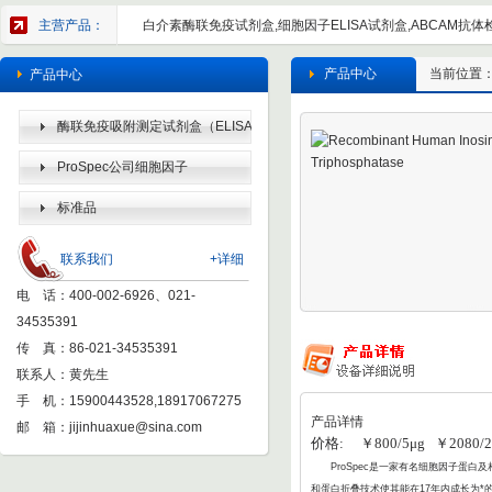
主营产品：
白介素酶联免疫试剂盒,细胞因子ELISA试剂盒,ABCAM抗体检
产品中心
当前位置
产品中心
酶联免疫吸附测定试剂盒（ELISA
KIT）
ProSpec公司细胞因子
标准品
联系我们
+详细
电 话：400-002-6926、021-
34535391
传 真：86-021-34535391
联系人：黄先生
手 机：15900443528,18917067275
产品详情
邮 箱：
jijinhuaxue@sina.com
价格: ￥800/5μg ￥2080/2
ProSpec
是一家有名细胞因子蛋白及相
和蛋白折叠
技术使其能在17年内成长为*