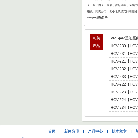
子，生长因子，激素，信号蛋白，病毒抗原
格优于同类公司，而小包装形式的细胞因
细胞因子。
ProSpec
相关
ProSpec重组蛋
产品
HCV-230【HCV
型肝炎病毒NS5,基因
HCV-231【HCV
Hepatitis C Viru
型肝炎病毒NS5,基因
HCV-221【HCV
Hepatitis C Viru
肝炎病毒NS5,基因型3 
HCV-232【HCV
C Virus NS5 enot
型肝炎病毒NS5,基因
HCV-233【HCV
Hepatitis C Viru
型肝炎病毒NS5,基因
HCV-222【HCV
Hepatitis C Viru
肝炎病毒NS5,基因型4 
HCV-223【HCV
C Virus NS5 enot
肝炎病毒NS5,基因型5 
HCV-224【HCV
C Virus NS5 enot
肝炎病毒NS5,基因型6 
HCV-234【HCV
C Virus NS5 enot
型肝炎病毒NS5,基因
Hepatitis C Viru
首页
|
新闻资讯
|
产品中心
|
技术文章
|