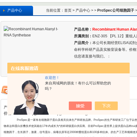
产品中心
当前位置：
首页
>
产品中心
> >
ProSpec公司细胞因子
>
产品名称：
Recombinant Human Alan
所属类别：
ENZ-305 【PL 12】重组
产品简介：
本公司长期经营ELISA试
命科学科研产品及实验室设备等。价格
信息请直接与我们。：
欢迎您！
来自局域网的朋友！有什么可以帮助您的
吗？
产品详情
价格: ￥800/5μg ￥2080/20μg ￥44800/1mg
ProSpec
是一家有名细胞因子蛋白及相关抗体生产和研发品牌。ProSpec的生产和研发工厂位于以
物表达和蛋白折叠
技术使其能在17年内成长为*的科研级蛋白供应商。目前ProSpec是世界上提供蛋白品种zu
细胞因子，生长因子，激素，信号蛋白，病毒抗原等近2000种重组蛋白和100多种抗体。的生产工艺和规模使