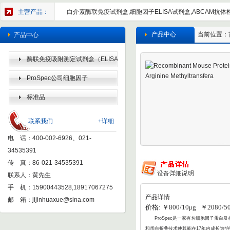
主营产品：
白介素酶联免疫试剂盒,细胞因子ELISA试剂盒,ABCAM抗体检
产品中心
当前位置：
产品中心
酶联免疫吸附测定试剂盒（ELISA
KIT）
ProSpec公司细胞因子
标准品
联系我们
+详细
电 话：400-002-6926、021-
34535391
传 真：86-021-34535391
联系人：黄先生
手 机：15900443528,18917067275
产品详情
邮 箱：
jijinhuaxue@sina.com
价格: ￥800/10μg ￥2080/5
ProSpec
是一家有名细胞因子蛋白及相
和蛋白折叠
技术使其能在17年内成长为*