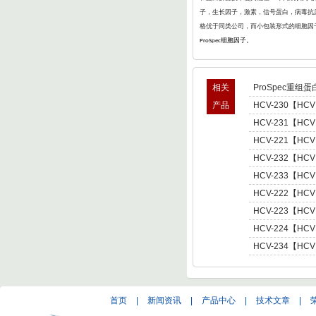
子，生长因子，激素，信号蛋白，病毒抗原
格优于同类公司，而小包装形式的细胞因
细胞因子。
ProSpec
相关
ProSpec重组蛋
产品
HCV-230【HCV
型肝炎病毒NS5,基因
HCV-231【HCV
Hepatitis C Viru
型肝炎病毒NS5,基因
HCV-221【HCV
Hepatitis C Viru
肝炎病毒NS5,基因型3 
HCV-232【HCV
C Virus NS5 enot
型肝炎病毒NS5,基因
HCV-233【HCV
Hepatitis C Viru
型肝炎病毒NS5,基因
HCV-222【HCV
Hepatitis C Viru
肝炎病毒NS5,基因型4 
HCV-223【HCV
C Virus NS5 enot
肝炎病毒NS5,基因型5 
HCV-224【HCV
C Virus NS5 enot
肝炎病毒NS5,基因型6 
HCV-234【HCV
C Virus NS5 enot
型肝炎病毒NS5,基因
Hepatitis C Viru
首页
|
新闻资讯
|
产品中心
|
技术文章
|