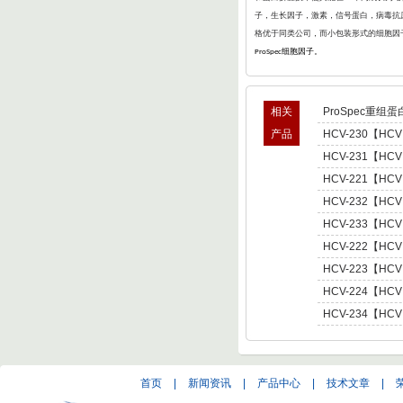
子，生长因子，激素，信号蛋白，病毒抗原
格优于同类公司，而小包装形式的细胞因
细胞因子。
ProSpec
相关
ProSpec重组蛋
产品
HCV-230【HCV
型肝炎病毒NS5,基因
HCV-231【HCV
Hepatitis C Viru
型肝炎病毒NS5,基因
HCV-221【HCV
Hepatitis C Viru
肝炎病毒NS5,基因型3 
HCV-232【HCV
C Virus NS5 enot
型肝炎病毒NS5,基因
HCV-233【HCV
Hepatitis C Viru
型肝炎病毒NS5,基因
HCV-222【HCV
Hepatitis C Viru
肝炎病毒NS5,基因型4 
HCV-223【HCV
C Virus NS5 enot
肝炎病毒NS5,基因型5 
HCV-224【HCV
C Virus NS5 enot
肝炎病毒NS5,基因型6 
HCV-234【HCV
C Virus NS5 enot
型肝炎病毒NS5,基因
Hepatitis C Viru
首页
|
新闻资讯
|
产品中心
|
技术文章
|