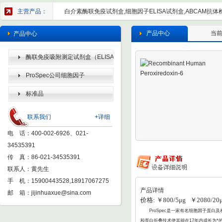
主营产品：
白介素酶联免疫试剂盒,细胞因子ELISA试剂盒,ABCAM抗体检
产品中心
当
产品中心
酶联免疫吸附测定试剂盒（ELISA
KIT）
ProSpec公司细胞因子
标准品
联系我们
+详细
电 话：400-002-6926、021-
34535391
传 真：86-021-34535391
联系人：黄先生
手 机：15900443528,18917067275
产品详情
邮 箱：
jijinhuaxue@sina.com
价格: ￥800/5μg ￥2080/20
ProSpec
是一家有名细胞因子蛋白及相
和蛋白折叠
技术使其能在17年内成长为*