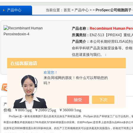
产品中心
当前位置：
首页
>
产品中心
> >
ProSpec公司细胞因子
产品名称：
Recombinant Human Pero
所属类别：
ENZ-513【PRDX4】重组
产品简介：
本公司长期经营ELISA试
命科学科研产品及实验室设备等。价格
信息请直接与我们。：
欢迎您！
来自局域网的朋友！有什么可以帮助您的
吗？
产品详情
价格: ￥800/5μg ￥2080/25μg ￥36000/1mg
ProSpec
是一家有名细胞因子蛋白及相关抗体生产和研发品牌。ProSpec的生产和研发工厂位于以色列
和蛋白折叠
技术使其能在17年内成长为*的科研级蛋白供应商。目前ProSpec是世界上提供蛋白品种zui多
抗原等近2000种重组蛋白和100多种抗体。的生产工艺和规模使其可以提供毫克到克级蛋白，价格优于同类