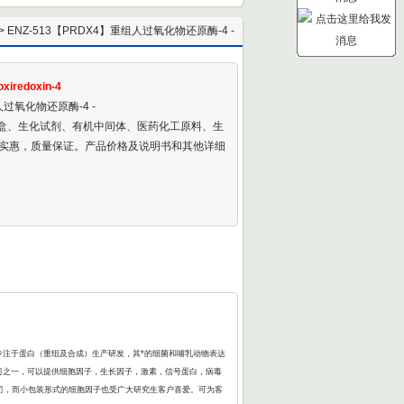
> ENZ-513【PRDX4】重组人过氧化物还原酶-4 -
Recombinant Human Peroxiredoxin-4
xiredoxin-4
人过氧化物还原酶-4 -
剂盒、生化试剂、有机中间体、医药化工原料、生
实惠，质量保证。产品价格及说明书和其他详细
，专注于蛋白（重组及合成）生产研发，其*的细菌和哺乳动物表达
的公司之一，可以提供细胞因子，生长因子，激素，信号蛋白，病毒
公司，而小包装形式的细胞因子也受广大研究生客户喜爱。可为客