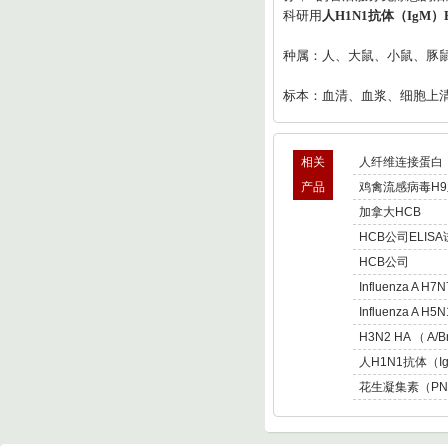
科研用
人H1N1抗体（IgM）EL
种属：人、大鼠、小鼠、豚
标本：血清、血浆、细胞上
相关
人纤维连接蛋白（
产品
鸡禽流感病毒H9
加拿大HCB
HCB公司ELIS
HCB公司
Influenza A H7N
Kit
Influenza A H5N
Hemagglutinin E
H3N2 HA （ A/Br
人H1N1抗体（IgG
花生凝集素（PNA