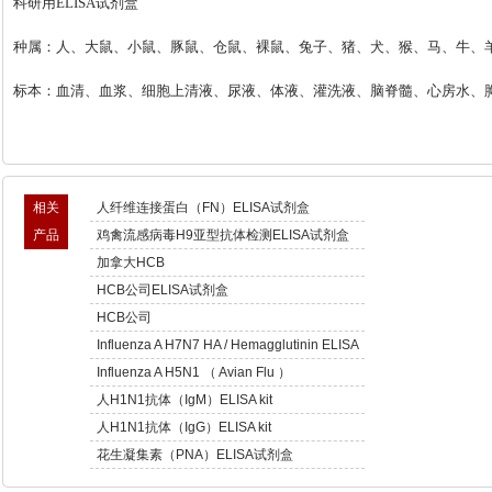
科研用
ELISA
试剂盒
种属：人、大鼠、小鼠、豚鼠、仓鼠、裸鼠、兔子、猪、犬、猴、马、牛、
标本：血清、血浆、细胞上清液、尿液、体液、灌洗液、脑脊髓、心房水、
相关
人纤维连接蛋白（FN）ELISA试剂盒
产品
鸡禽流感病毒H9亚型抗体检测ELISA试剂盒
加拿大HCB
HCB公司ELISA试剂盒
HCB公司
Influenza A H7N7 HA / Hemagglutinin ELISA
Kit
Influenza A H5N1 （ Avian Flu ）
Hemagglutinin ELISA
人H1N1抗体（IgM）ELISA kit
人H1N1抗体（IgG）ELISA kit
花生凝集素（PNA）ELISA试剂盒