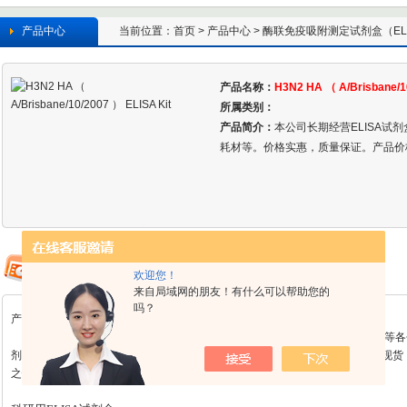
产品中心
当前位置：
首页
>
产品中心
>
酶联免疫吸附测定试剂盒（ELIS
产品名称：
H3N2 HA （ A/Brisbane/1
所属类别：
产品简介：
本公司长期经营ELISA试
耗材等。价格实惠，质量保证。产品价
欢迎您！
来自局域网的朋友！有什么可以帮助您的
吗？
产品详情
上海瑶韵生物科技有限公司批发兼零售美国
RB公司
分装
和美国RB公司原装等
剂盒和试纸条，抗原、抗体等。产品种类齐全，到货速度快，常用指标均备有现货
之忧，欢迎广大客户咨询！