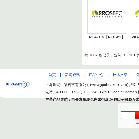
Recombinant Human
标签
Creatine Kinase Brain
H
Kina
PKA-319【PKC-b2】
PK
重组人蛋白激酶C-β2 -
组人
Recombinant Human
Rec
共 3007 条记录，当前 10 / 201
Protein Kinase C beta
Prot
2
首页
|
新闻资讯
|
产品中心
|
技术文章
|
上海瑶韵生物科技有限公司(www.jijinhuaxue.com)
沪ICP
电话：400-002-6926、021-34535391
GoogleSitemap
主营产品导航：
白介素酶联免疫试剂盒
,
细胞因子ELISA
推