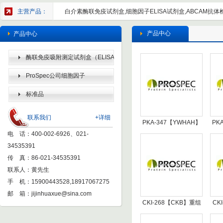
主营产品：
白介素酶联免疫试剂盒,细胞因子ELISA试剂盒,ABCAM抗体检
产品中心
产品中心
酶联免疫吸附测定试剂盒（ELISA
KIT）
ProSpec公司细胞因子
标准品
联系我们
+详细
PKA-347【YWHAH】
PK
电 话：400-002-6926、021-
重组人Tyr-3/Trp-5单氧
重组人
34535391
酶激活蛋白ETA -
传 真：86-021-34535391
Recombinant Human
Rec
联系人：黄先生
Tyr-3/Trp-5
手 机：15900443528,18917067275
Monooxygenase
Mon
邮 箱：
jijinhuaxue@sina.com
Activa
CKI-268【CKB】重组
CK
人脑肌酸激酶 -
重组